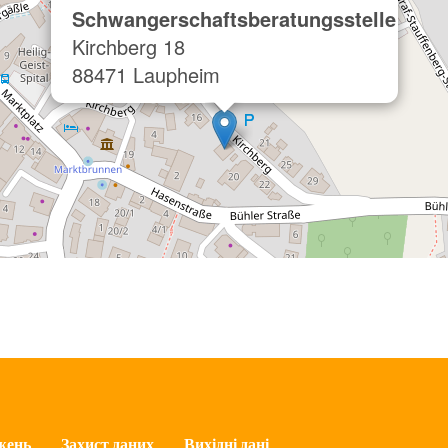
Schwangerschaftsberatungsstelle
Kirchberg 18
88471 Laupheim
жень
Захист даних
Вихідні дані