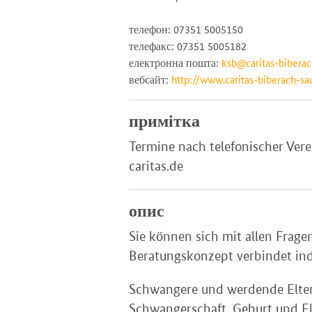
телефон: 07351 5005150
телефакс: 07351 5005182
електронна пошта:
ksb@caritas-biberac
вебсайт:
http://www.caritas-biberach-sa
примітка
Termine nach telefonischer Ve
caritas.de
опис
Sie können sich mit allen Fra
Beratungskonzept verbindet indi
Schwangere und werdende Elter
Schwangerschaft, Geburt und Elt