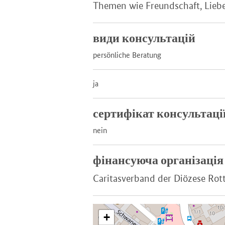
Themen wie Freundschaft, Liebe,
види консультацій
persönliche Beratung
ja
сертифікат консультаці
nein
фінансуюча організація
Caritasverband der Diözese Rot
+