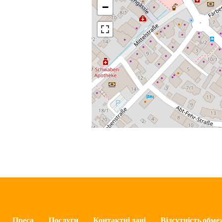
−
Преса
Послуги
Контактні дані
Відсутність обме