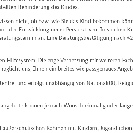
stellten Behinderung des Kindes.
 wissen nicht, ob bzw. wie Sie das Kind bekommen könn
nd der Entwicklung neuer Perspektiven. In solchen Kr
eratungstermin an. Eine Beratungsbestätigung nach §21
ten Hilfesystem. Die enge Vernetzung mit weiteren Fac
licht uns, Ihnen ein breites wie passgenaues Angebot 
stenfrei und erfolgt unabhängig von Nationalität, Reli
gsangebote können je nach Wunsch einmalig oder läng
nd außerschulischen Rahmen mit Kindern, Jugendliche