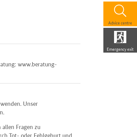
Advice centre
Emergency exit
eratung: www.beratung-
s wenden. Unser
n.
 allen Fragen zu
urch Tot- oder Fehlgeburt und