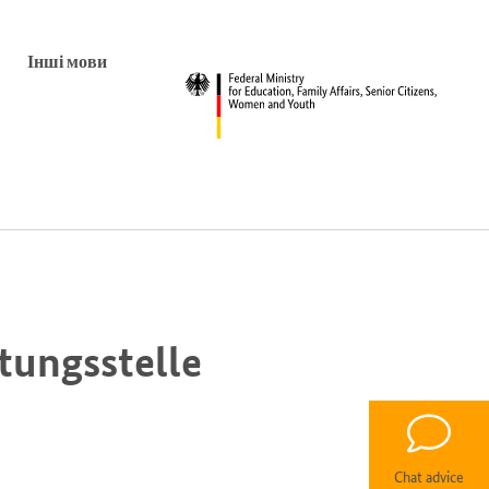
Інші мови
tungsstelle
Chat advice