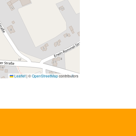
Leaflet
|
©
OpenStreetMap
contributors