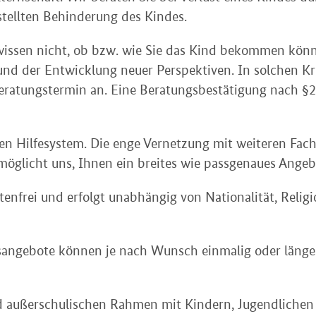
stellten Behinderung des Kindes.
 wissen nicht, ob bzw. wie Sie das Kind bekommen könn
nd der Entwicklung neuer Perspektiven. In solchen Kr
eratungstermin an. Eine Beratungsbestätigung nach §21
ten Hilfesystem. Die enge Vernetzung mit weiteren Fac
licht uns, Ihnen ein breites wie passgenaues Angebot 
stenfrei und erfolgt unabhängig von Nationalität, Reli
gsangebote können je nach Wunsch einmalig oder läng
nd außerschulischen Rahmen mit Kindern, Jugendliche