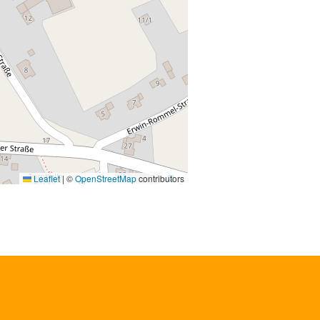
Leaflet
|
©
OpenStreetMap
contributors