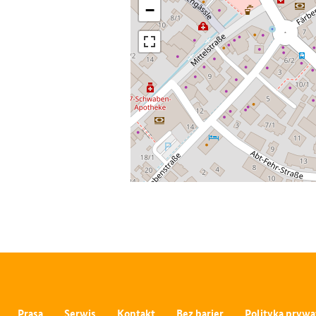
−
Prasa
Serwis
Kontakt
Bez barier
Polityka prywa