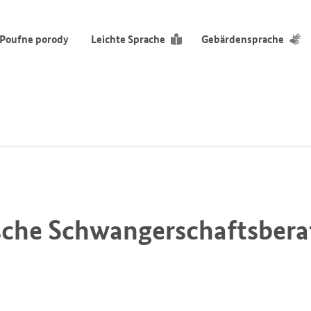
Poufne porody
Leichte Sprache
Gebärdensprache
ische Schwangerschaftsbera