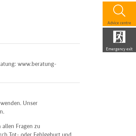
Advice centre
Emergency exit
eratung: www.beratung-
s wenden. Unser
n.
 allen Fragen zu
urch Tot- oder Fehlgeburt und