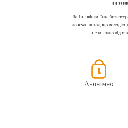
ви завж
Вагітні жінки, їхнє безпос
консультанток, що володію
незалежно від стат
Анонімно