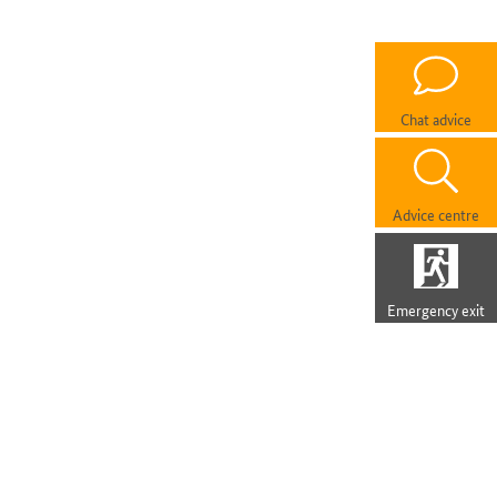
Chat advice
Advice centre
Emergency exit