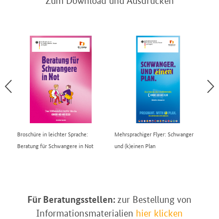
Zum Download und Ausdrucken
Broschüre in leichter Sprache:
Mehrsprachiger Flyer: Schwanger
DE
Beratung für Schwangere in Not
und (k)einen Plan
Für Beratungsstellen:
zur Bestellung von
Informationsmaterialien
hier klicken