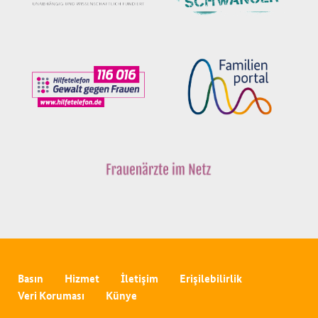
Basın
Hizmet
İletişim
Erişilebilirlik
Veri Koruması
Künye