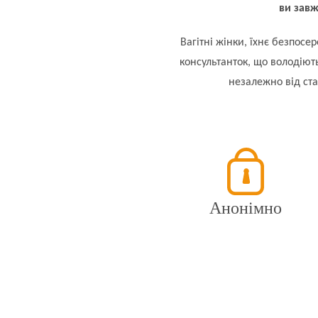
ви завж
Вагітні жінки, їхнє безпос
консультанток, що володію
незалежно від стат
Анонімно