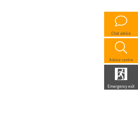
Chat advice
Advice centre
Emergency exit