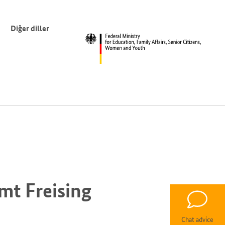
Diğer diller
t Freising
Chat advice