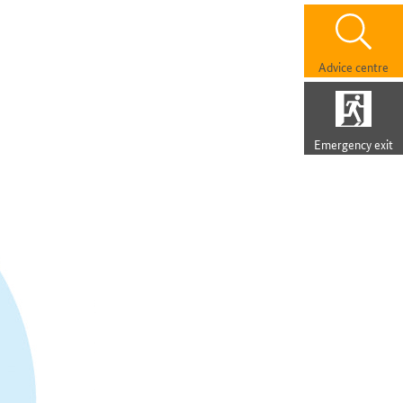
Advice centre
Emergency exit