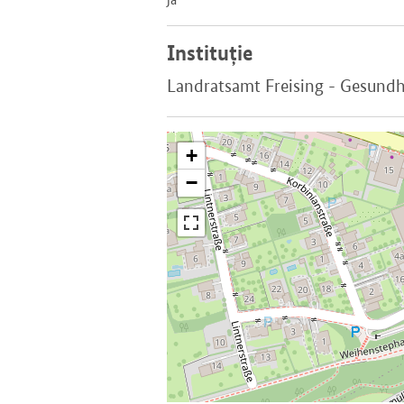
Instituție
Landratsamt Freising - Gesund
+
−