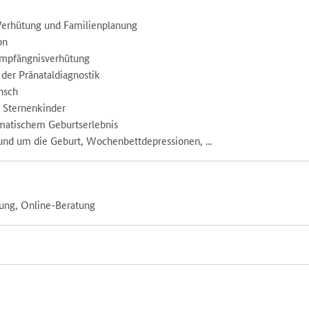
 Verhütung und Familienplanung
on
Empfängnisverhütung
der Pränataldiagnostik
nsch
, Sternenkinder
matischem Geburtserlebnis
und um die Geburt, Wochenbettdepressionen, ...
tung, Online-Beratung