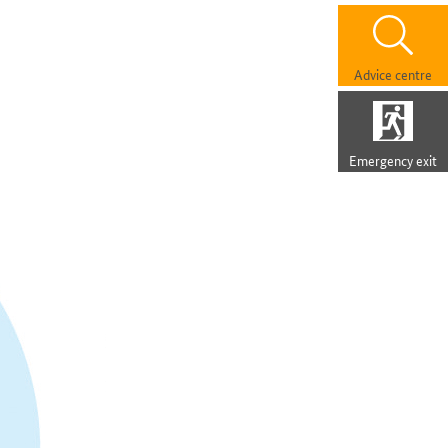
Advice centre
Emergency exit