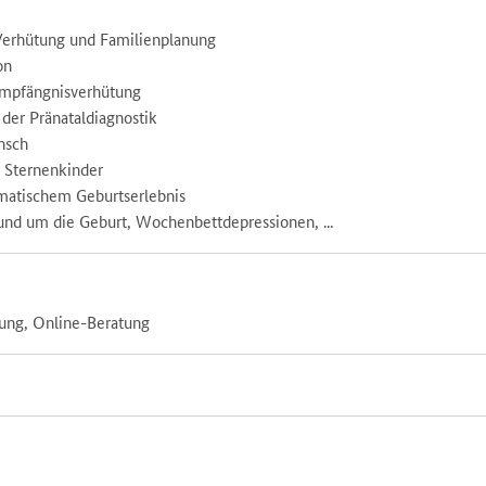
 Verhütung und Familienplanung
on
Empfängnisverhütung
der Pränataldiagnostik
nsch
, Sternenkinder
matischem Geburtserlebnis
und um die Geburt, Wochenbettdepressionen, ...
tung, Online-Beratung