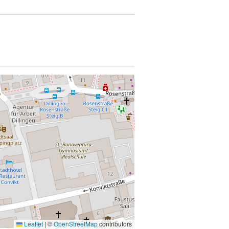
Leaflet
|
©
OpenStreetMap
contributors