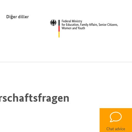
Diğer diller
rschaftsfragen
Chat advice