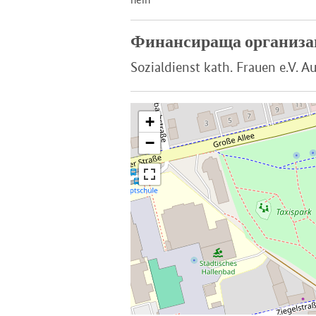
Финансираща организа
Sozialdienst kath. Frauen e.V. A
+
−