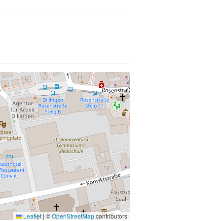
Leaflet
|
©
OpenStreetMap
contributors