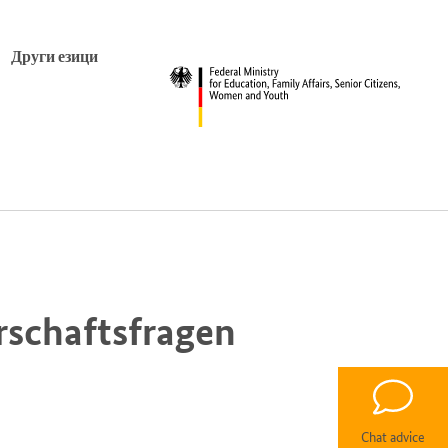
Други езици
rschaftsfragen
Chat advice