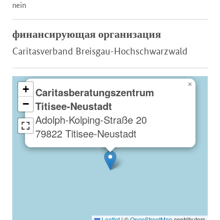
nein
финансирующая организация
Caritasverband Breisgau-Hochschwarzwald
×
+
Caritasberatungszentrum
−
Titisee-Neustadt
Adolph-Kolping-Straße 20
79822 Titisee-Neustadt
Leaflet
|
©
OpenStreetMap
contributors