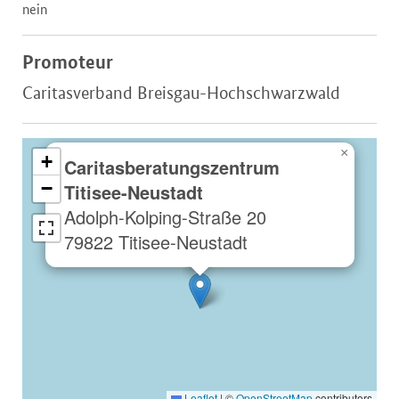
nein
Promoteur
Caritasverband Breisgau-Hochschwarzwald
×
+
Caritasberatungszentrum
−
Titisee-Neustadt
Adolph-Kolping-Straße 20
79822 Titisee-Neustadt
Leaflet
|
©
OpenStreetMap
contributors