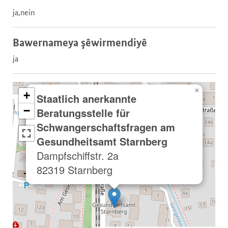
ja,nein
Bawernameya şêwirmendiyê
ja
×
+
Staatlich anerkannte
−
Beratungsstelle für
Schwangerschaftsfragen am
Gesundheitsamt Starnberg
Dampfschiffstr. 2a
82319 Starnberg