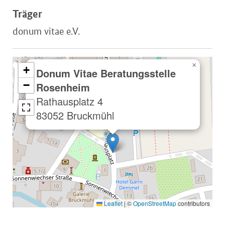
Träger
donum vitae e.V.
×
+
Donum Vitae Beratungsstelle
−
Rosenheim
Rathausplatz 4
83052 Bruckmühl
Leaflet
|
©
OpenStreetMap
contributors