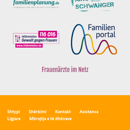
Shtypi
Shërbimi
Kontakt
Asistenca
Ligjore
Mbrojtja e të dhënave