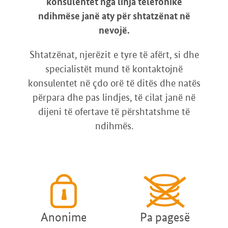
konsulentet nga linja telefonike
ndihmëse janë aty për shtatzënat në
nevojë.
Shtatzënat, njerëzit e tyre të afërt, si dhe
specialistët mund të kontaktojnë
konsulentet në çdo orë të ditës dhe natës
përpara dhe pas lindjes, të cilat janë në
dijeni të ofertave të përshtatshme të
ndihmës.
Anonime
Pa pagesë