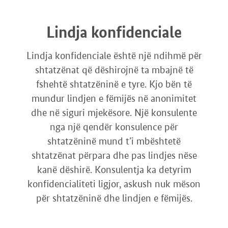
Lindja konfidenciale
Lindja konfidenciale është një ndihmë për
shtatzënat që dëshirojnë ta mbajnë të
fshehtë shtatzëninë e tyre. Kjo bën të
mundur lindjen e fëmijës në anonimitet
dhe në siguri mjekësore. Një konsulente
nga një qendër konsulence për
shtatzëninë mund t’i mbështetë
shtatzënat përpara dhe pas lindjes nëse
kanë dëshirë. Konsulentja ka detyrim
konfidencialiteti ligjor, askush nuk mëson
për shtatzëninë dhe lindjen e fëmijës.