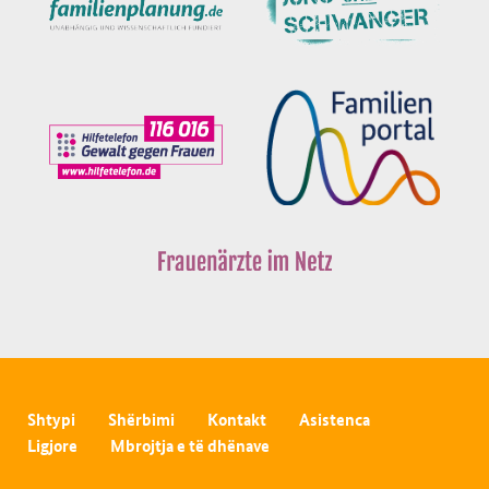
Shtypi
Shërbimi
Kontakt
Asistenca
Ligjore
Mbrojtja e të dhënave