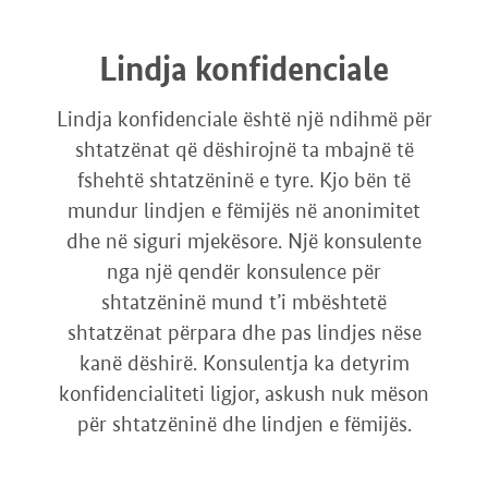
Lindja konfidenciale
Lindja konfidenciale është një ndihmë për
shtatzënat që dëshirojnë ta mbajnë të
fshehtë shtatzëninë e tyre. Kjo bën të
mundur lindjen e fëmijës në anonimitet
dhe në siguri mjekësore. Një konsulente
nga një qendër konsulence për
shtatzëninë mund t’i mbështetë
shtatzënat përpara dhe pas lindjes nëse
kanë dëshirë. Konsulentja ka detyrim
konfidencialiteti ligjor, askush nuk mëson
për shtatzëninë dhe lindjen e fëmijës.