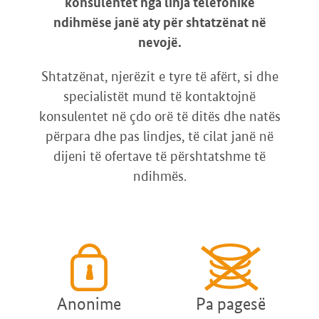
konsulentet nga linja telefonike
ndihmëse janë aty për shtatzënat në
nevojë.
Shtatzënat, njerëzit e tyre të afërt, si dhe
specialistët mund të kontaktojnë
konsulentet në çdo orë të ditës dhe natës
përpara dhe pas lindjes, të cilat janë në
dijeni të ofertave të përshtatshme të
ndihmës.
Anonime
Pa pagesë