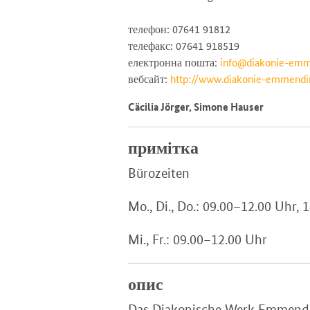
телефон: 07641 91812
телефакс: 07641 918519
електронна пошта:
info@diakonie-emm
вебсайт:
http://www.diakonie-emmendi
Cäcilia Jörger, Simone Hauser
примітка
Bürozeiten
Mo., Di., Do.: 09.00–12.00 Uhr,
Mi., Fr.: 09.00–12.00 Uhr
опис
Das Diakonische Werk Emmending