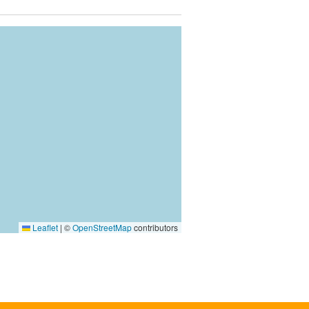
Leaflet
|
©
OpenStreetMap
contributors