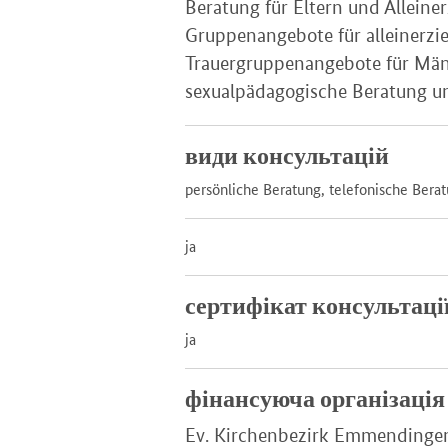
Beratung für Eltern und Alleine
Gruppenangebote für alleinerz
Trauergruppenangebote für Männ
sexualpädagogische Beratung u
види консультацій
persönliche Beratung, telefonische Bera
ja
сертифікат консультаці
ja
фінансуюча організація
Ev. Kirchenbezirk Emmendinge