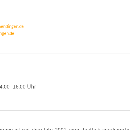
endingen.de
ngen.de
 14.00–16.00 Uhr
en ist seit dem Jahr 2001, eine staatlich anerkannt