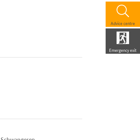
Advice centre
Emergency exit
e Schwangeren-