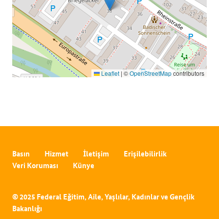
Leaflet
|
©
OpenStreetMap
contributors
Basın
Hizmet
İletişim
Erişilebilirlik
Veri Koruması
Künye
© 2025 Federal Eğitim, Aile, Yaşlılar, Kadınlar ve Gençlik
Bakanlığı