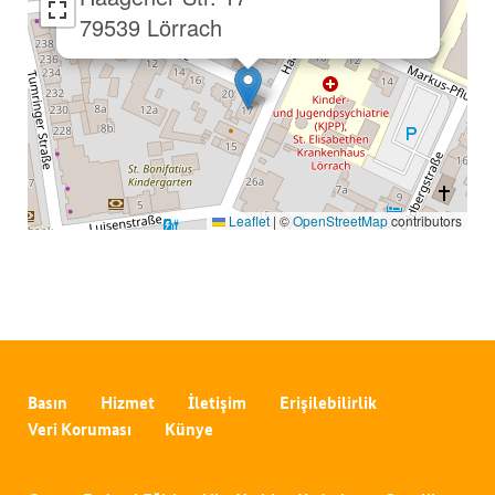
79539 Lörrach
Leaflet
|
©
OpenStreetMap
contributors
Basın
Hizmet
İletişim
Erişilebilirlik
Veri Koruması
Künye