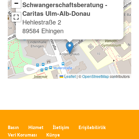
−
Schwangerschaftsberatung -
Caritas Ulm-Alb-Donau
Hehlestraße 2
89584 Ehingen
Leaflet
|
©
OpenStreetMap
contributors
Basın
Hizmet
İletişim
Erişilebilirlik
Veri Koruması
Künye