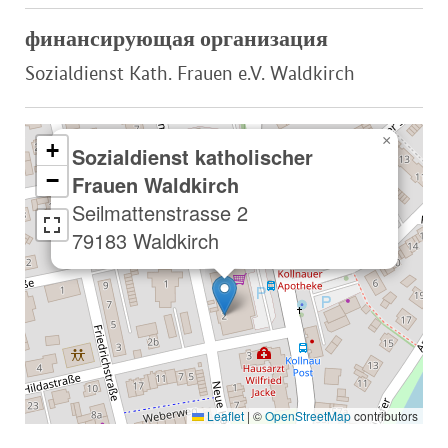
финансирующая организация
Sozialdienst Kath. Frauen e.V. Waldkirch
×
+
Sozialdienst katholischer
−
Frauen Waldkirch
Seilmattenstrasse 2
79183 Waldkirch
Leaflet
|
©
OpenStreetMap
contributors