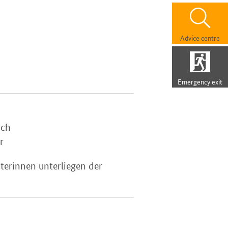
Advice centre
Emergency exit
Do nachmittags möglich
r
iterinnen unterliegen der