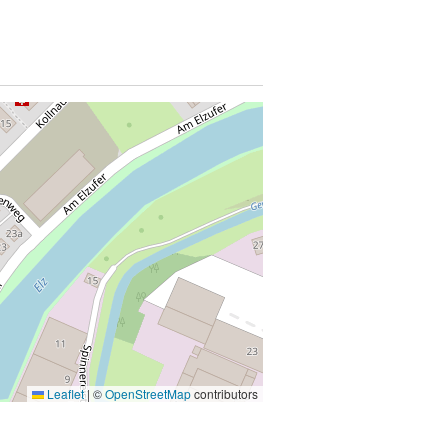
Leaflet
|
©
OpenStreetMap
contributors