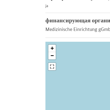
ja
финансирующая органи
Medizinische Einrichtung gGm
+
−