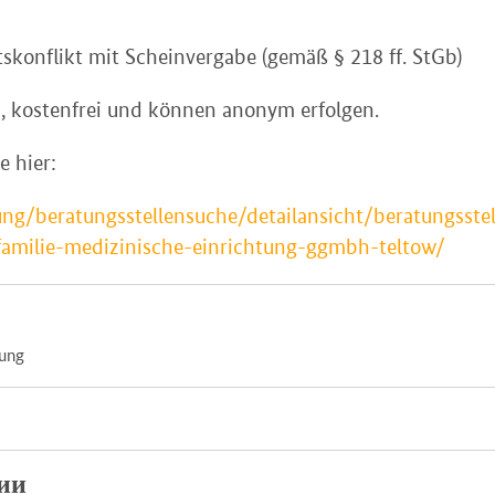
konflikt mit Scheinvergabe (gemäß § 218 ff. StGb)
h, kostenfrei und können anonym erfolgen.
e hier:
ng/beratungsstellensuche/detailansicht/beratungsste
familie-medizinische-einrichtung-ggmbh-teltow/
tung
ии