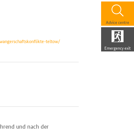
Advice centre
wangerschaftskonflikte-teltow/
Emergency exit
während und nach der