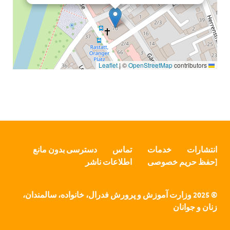
|
©
OpenStreetMap
contributors
Leaflet
انتشارات
خدمات
تماس
دسترسی بدون مانع
[حفظ حریم خصوصی
اطلاعات ناشر
© 2025 وزارت آموزش و پرورش فدرال، خانواده، سالمندان،
زنان و جوانان