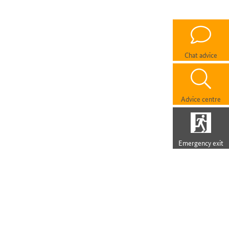
Chat advice
Advice centre
Emergency exit