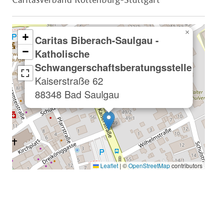
×
+
Caritas Biberach-Saulgau -
−
Katholische
Schwangerschaftsberatungsstelle
Kaiserstraße 62
88348 Bad Saulgau
Leaflet
|
©
OpenStreetMap
contributors