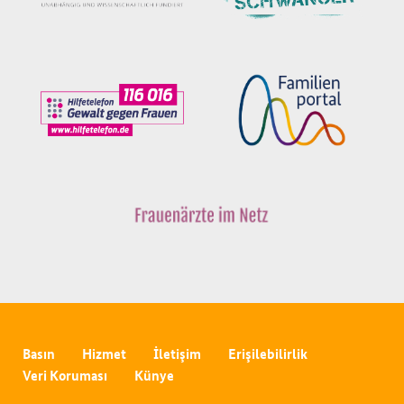
Basın
Hizmet
İletişim
Erişilebilirlik
Veri Koruması
Künye