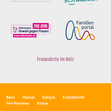
Basın
Hizmet
İletişim
Erişilebilirlik
Veri Koruması
Künye