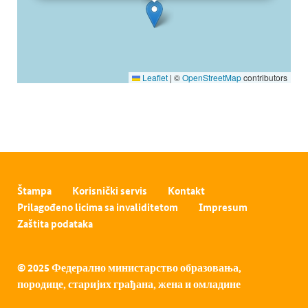
Leaflet
|
©
OpenStreetMap
contributors
Štampa
Korisnički servis
Kontakt
Prilagođeno licima sa invaliditetom
Impresum
Zaštita podataka
© 2025 Федерално министарство образовања,
породице, старијих грађана, жена и омладине