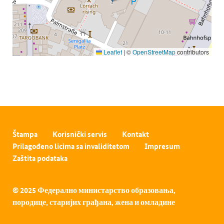
Leaflet
|
©
OpenStreetMap
contributors
Štampa
Korisnički servis
Kontakt
Prilagođeno licima sa invaliditetom
Impresum
Zaštita podataka
© 2025 Федерално министарство образовања,
породице, старијих грађана, жена и омладине