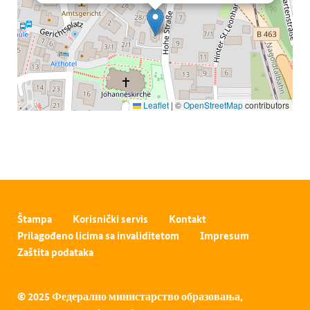
Leaflet
|
©
OpenStreetMap
contributors
Štampa
Korisnički servis
Kontakt
Prilagođeno licima sa invaliditetom
Impresum
Zaštita podataka
© 2025 Федерално министарство образовања,