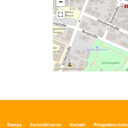
−
Štampa
Korisnički servis
Kontakt
Prilagođeno licim