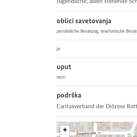
Jugendliche; allein stehende S
oblici savetovanja
persönliche Beratung, telefonische Bera
ja
uput
nein
podrška
Caritasverband der Diözese Rott
+