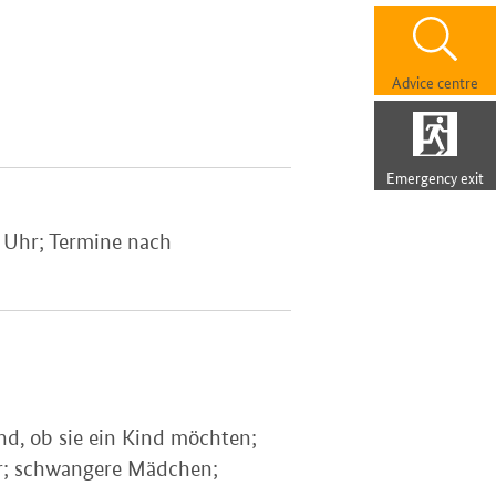
Advice centre
Emergency exit
6 Uhr; Termine nach
nd, ob sie ein Kind möchten;
ner; schwangere Mädchen;