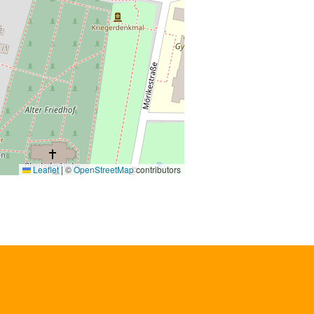
Leaflet
|
©
OpenStreetMap
contributors