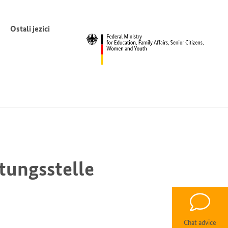
Ostali jezici
tungsstelle
Chat advice