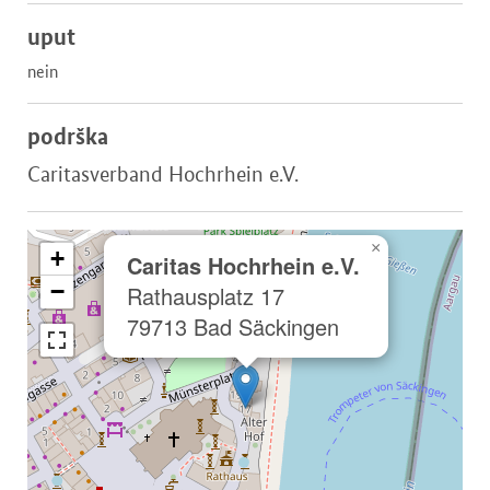
uput
nein
podrška
Caritasverband Hochrhein e.V.
×
+
Caritas Hochrhein e.V.
−
Rathausplatz 17
79713 Bad Säckingen