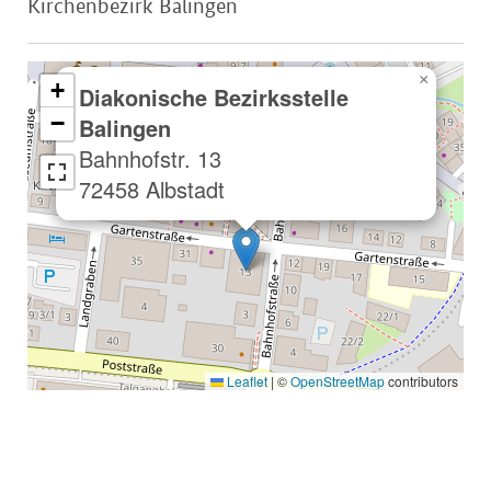
Kirchenbezirk Balingen
×
+
Diakonische Bezirksstelle
−
Balingen
Bahnhofstr. 13
72458 Albstadt
Leaflet
|
©
OpenStreetMap
contributors