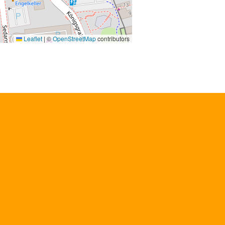
Leaflet
|
©
OpenStreetMap
contributors