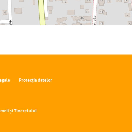
egale
Protecția datelor
emeii și Tineretului