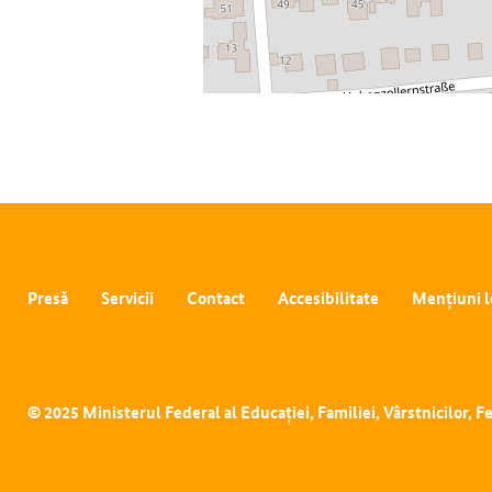
Presă
Servicii
Contact
Accesibilitate
Mențiuni l
© 2025 Ministerul Federal al Educației, Familiei, Vârstnicilor, F