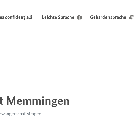
ea confidențială
Leichte Sprache
Gebärdensprache
mt Memmingen
chwangerschaftsfragen