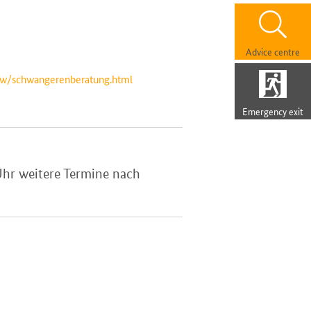
Advice centre
how/schwangerenberatung.html
Emergency exit
Uhr weitere Termine nach