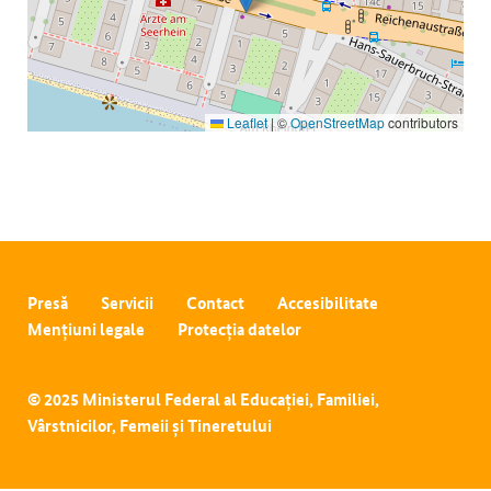
Leaflet
|
©
OpenStreetMap
contributors
Presă
Servicii
Contact
Accesibilitate
Mențiuni legale
Protecția datelor
© 2025 Ministerul Federal al Educației, Familiei,
Vârstnicilor, Femeii și Tineretului