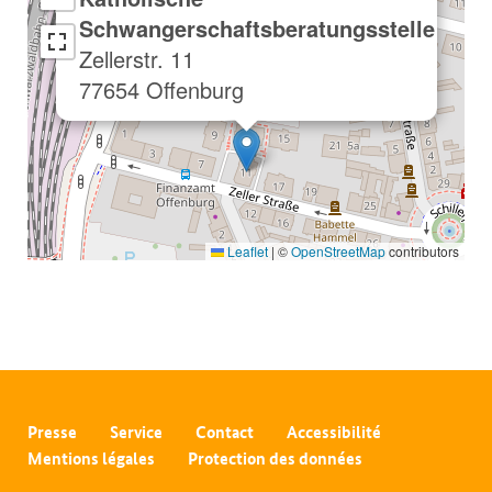
Schwangerschaftsberatungsstelle
Zellerstr. 11
77654 Offenburg
Leaflet
|
©
OpenStreetMap
contributors
Presse
Service
Contact
Accessibilité
Mentions légales
Protection des données