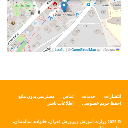
|
©
OpenStreetMap
contributors
Leaflet
انتشارات
خدمات
تماس
دسترسی بدون مانع
[حفظ حریم خصوصی
اطلاعات ناشر
© 2025 وزارت آموزش و پرورش فدرال، خانواده، سالمندان،