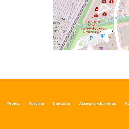
Prensa
Servicio
Contacto
Acceso sin barreras
Av