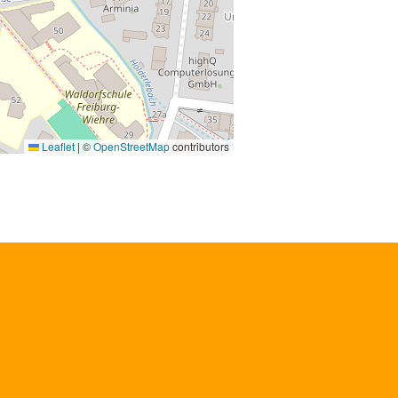
Leaflet
|
©
OpenStreetMap
contributors