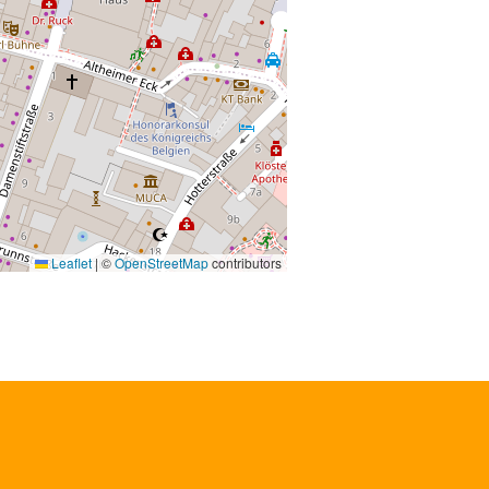
Leaflet
|
©
OpenStreetMap
contributors