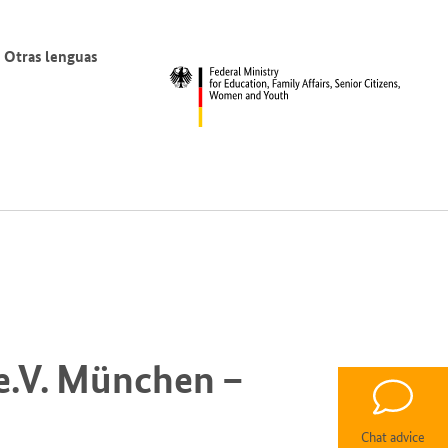
Otras lenguas
e.V. München –
Chat advice