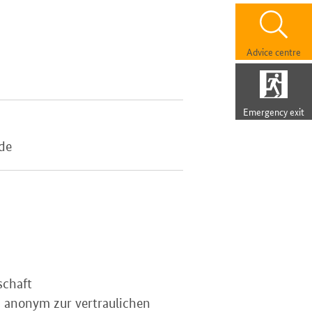
Advice centre
Emergency exit
.de
schaft
d anonym zur vertraulichen