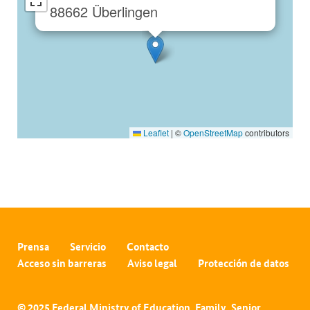
88662 Überlingen
Leaflet
|
©
OpenStreetMap
contributors
Prensa
Servicio
Contacto
Acceso sin barreras
Aviso legal
Protección de datos
© 2025 Federal Ministry of Education, Family, Senior