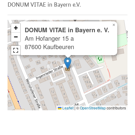
DONUM VITAE in Bayern e.V.
×
+
DONUM VITAE in Bayern e. V.
−
Am Hofanger 15 a
87600 Kaufbeuren
Leaflet
|
©
OpenStreetMap
contributors