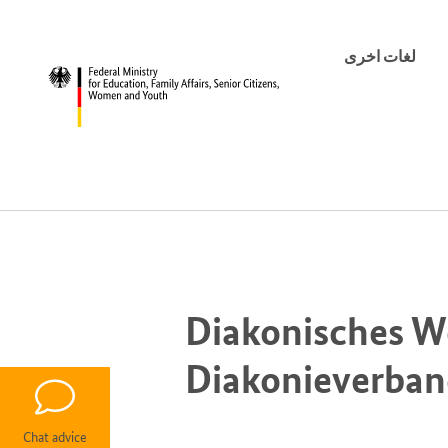
لغات اخرى
Diakonisches We
Diakonieverba
Chat advice