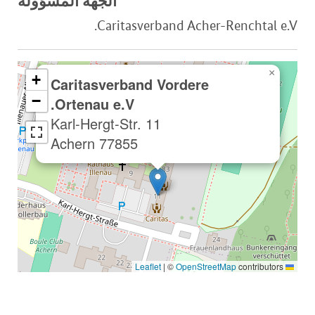
الجهة المسؤولة
Caritasverband Acher-Renchtal e.V.
×
+
Caritasverband Vordere
−
Ortenau e.V.
Karl-Hergt-Str. 11
77855 Achern
|
©
OpenStreetMap
contributors
Leaflet