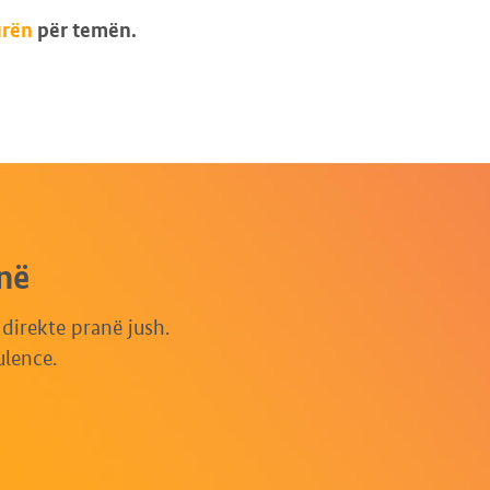
urën
për temën.
në
irekte pranë jush.
ulence.