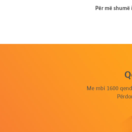
Për më shumë i
Q
Me mbi 1600 qendr
Përdor