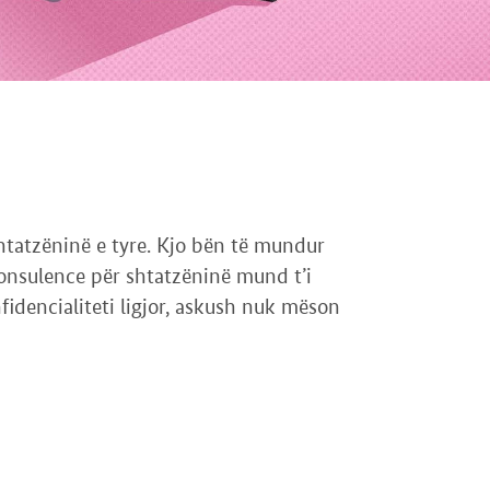
htatzëninë e tyre. Kjo bën të mundur
konsulence për shtatzëninë mund t’i
idencialiteti ligjor, askush nuk mëson