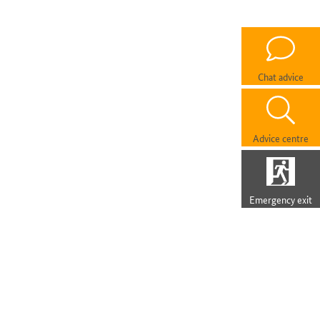
Chat advice
Advice centre
Emergency exit