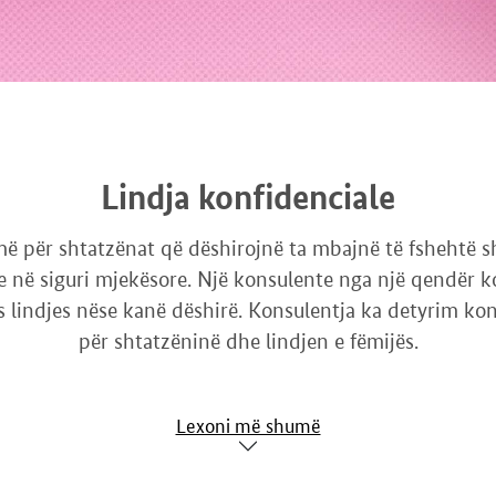
Lindja konfidenciale
më për shtatzënat që dëshirojnë ta mbajnë të fshehtë s
e në siguri mjekësore. Një konsulente nga një qendër 
lindjes nëse kanë dëshirë. Konsulentja ka detyrim konf
për shtatzëninë dhe lindjen e fëmijës.
Lexoni më shumë