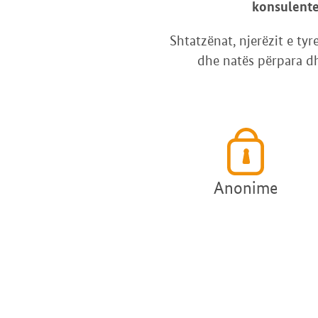
konsulentet
Shtatzënat, njerëzit e tyr
dhe natës përpara dhe
Anonime