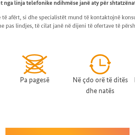
 nga linja telefonike ndihmëse janë aty për shtatzëna
e të afërt, si dhe specialistët mund të kontaktojnë kons
 pas lindjes, të cilat janë në dijeni të ofertave të pë
Pa pagesë
Në çdo orë të ditës
dhe natës