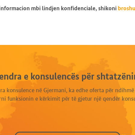
nformacion mbi lindjen konfidenciale, shikoni
brosh
endra e konsulencës për shtatzëni
a konsulence në Gjermani, ka edhe oferta për ndihmë d
ni funksionin e kërkimit për të gjetur një qendër kons