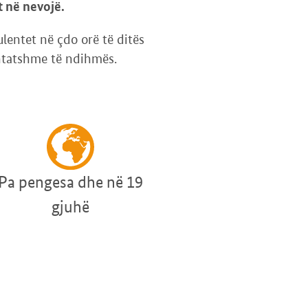
t në nevojë.
ulentet në çdo orë të ditës
rshtatshme të ndihmës.
Pa pengesa dhe në 19
gjuhë