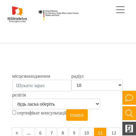
місцезнаходження
радіус
релігія
сертифікат консультації
«
....
6
7
8
9
10
11
12