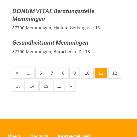
DONUM VITAE Beratungsstelle
Memmingen
87700 Memmingen, Hintere Gerbergasse 13
Gesundheitsamt Memmingen
87700 Memmingen, Buxacherstraße 16
«
....
6
7
8
9
10
11
12
13
14
15
....
»
Преса
Послуги
Контактні дані