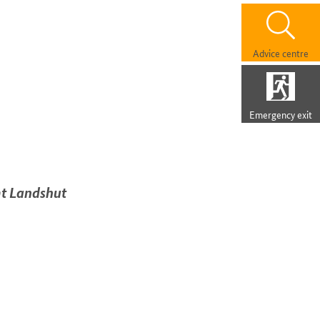
Advice centre
Emergency exit
mt Landshut