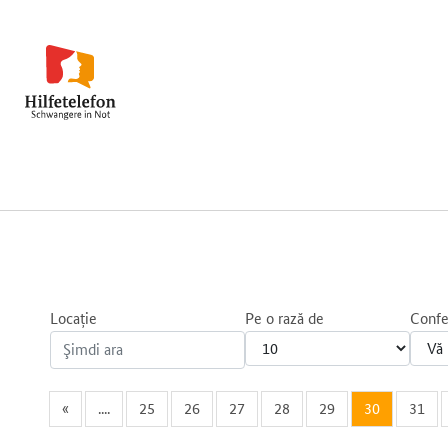
Locație
Pe o rază de
Confe
«
....
25
26
27
28
29
30
31