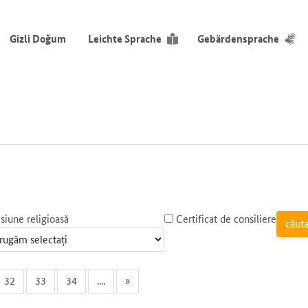
Gizli Doğum
Leichte Sprache
Gebärdensprache
siune religioasă
Certificat de consiliere
32
33
34
....
»