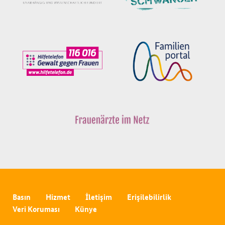
Basın
Hizmet
İletişim
Erişilebilirlik
Veri Koruması
Künye