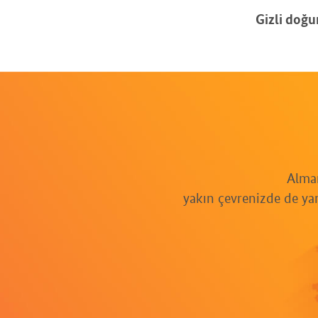
Gizli doğum
Alman
yakın çevrenizde de ya