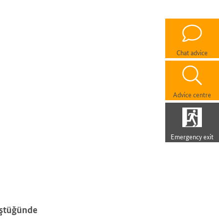
Chat advice
Advice centre
Emergency exit
nüştüğünde